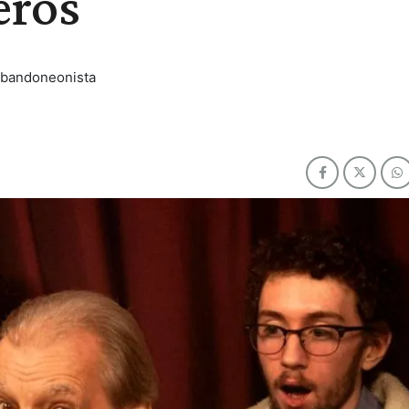
eros
l bandoneonista