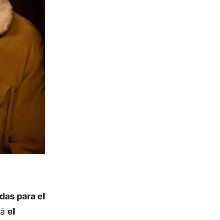
das para el
rá
el