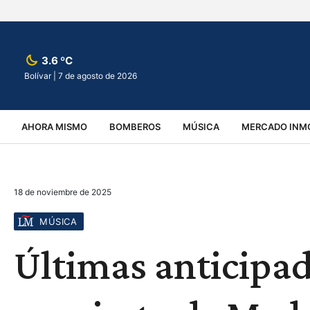
3.6 ºC
Bolívar |
7 de agosto de 2026
AHORA MISMO
BOMBEROS
MÚSICA
MERCADO INMO
REGIONALES
EDUCACIÓN
ESPECTÁCULOS
INFOR
18 de noviembre de 2025
VIRALES
ACCIDENTES
CULTURA
JUDICIALES
T
MÚSICA
Últimas anticipad