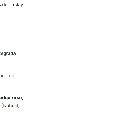
 del rock y
tegrada
ier fue
adquirirse,
 (Nahuel).