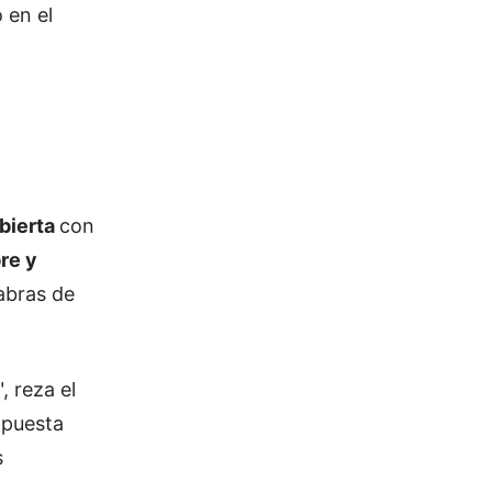
 en el
abierta
con
re y
labras de
", reza el
opuesta
s