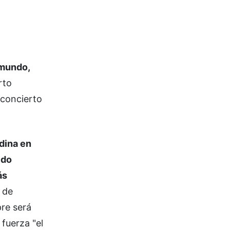
 mundo,
rto
 concierto
dina en
ido
ás
 de
pre será
fuerza "el