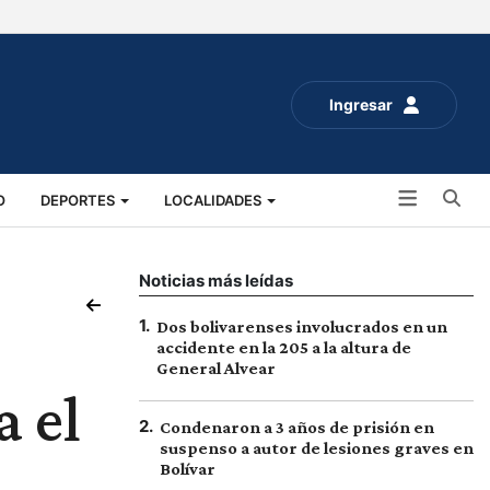
Ingresar
Bu
O
DEPORTES
LOCALIDADES
ALUD
SOCIALES
EXPO RURAL 2025
Noticias más leídas
1
.
Dos bolivarenses involucrados en un
accidente en la 205 a la altura de
General Alvear
a el
2
.
Condenaron a 3 años de prisión en
suspenso a autor de lesiones graves en
Bolívar