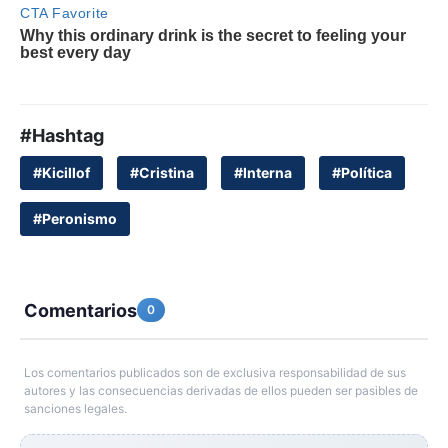
#Hashtag
#Kicillof
#Cristina
#Interna
#Política
#Peronismo
Comentarios
0
Los comentarios publicados son de exclusiva responsabilidad de sus
autores y las consecuencias derivadas de ellos pueden ser pasibles de
sanciones legales.