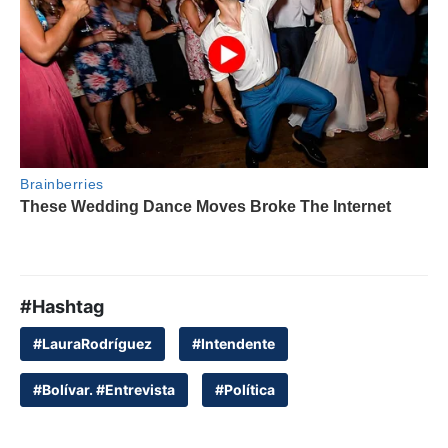
#Hashtag
#LauraRodríguez
#Intendente
#Bolívar. #Entrevista
#Política