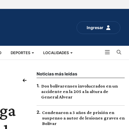
Ingresar
Bu
O
DEPORTES
LOCALIDADES
ALUD
SOCIALES
EXPO RURAL 2025
Noticias más leídas
1
.
Dos bolivarenses involucrados en un
accidente en la 205 a la altura de
General Alvear
ega
2
.
Condenaron a 3 años de prisión en
suspenso a autor de lesiones graves en
Bolívar