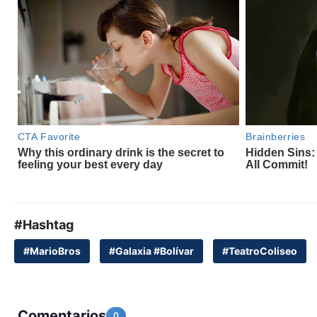
#Hashtag
#MarioBros
#Galaxia #Bolívar
#TeatroColiseo
Comentarios
0