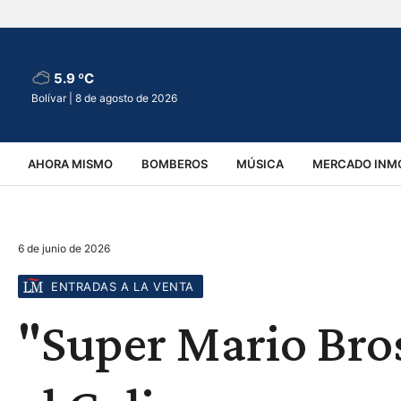
5.9 ºC
Bolívar |
8 de agosto de 2026
AHORA MISMO
BOMBEROS
MÚSICA
MERCADO INMO
REGIONALES
EDUCACIÓN
ESPECTÁCULOS
INFOR
6 de junio de 2026
VIRALES
ACCIDENTES
CULTURA
JUDICIALES
T
ENTRADAS A LA VENTA
"Super Mario Bros