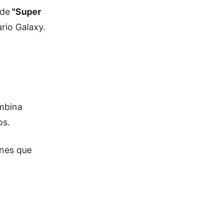
 de
"Super
rio Galaxy.
ombina
os.
ones que