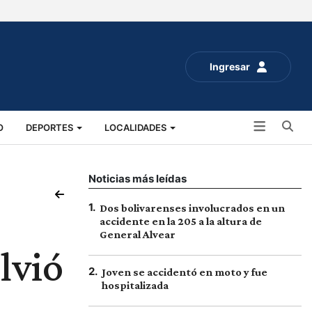
Ingresar
Bu
O
DEPORTES
LOCALIDADES
ALUD
SOCIALES
EXPO RURAL 2025
Noticias más leídas
1
.
Dos bolivarenses involucrados en un
accidente en la 205 a la altura de
General Alvear
lvió
2
.
Joven se accidentó en moto y fue
hospitalizada