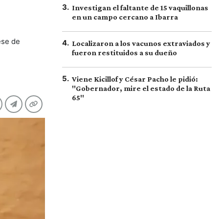
3
.
Investigan el faltante de 15 vaquillonas
en un campo cercano a Ibarra
ese de
4
.
Localizaron a los vacunos extraviados y
fueron restituidos a su dueño
5
.
Viene Kicillof y César Pacho le pidió:
"Gobernador, mire el estado de la Ruta
65"