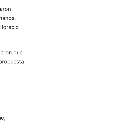
maron
manos,
 Horacio
caron que
 propuesta
he,