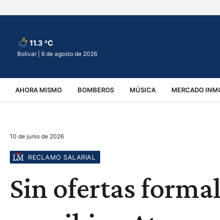
11.3 ºC
Bolívar |
6 de agosto de 2026
AHORA MISMO
BOMBEROS
MÚSICA
MERCADO INMO
REGIONALES
EDUCACIÓN
ESPECTÁCULOS
INFOR
10 de junio de 2026
VIRALES
ACCIDENTES
CULTURA
JUDICIALES
T
RECLAMO SALARIAL
Sin ofertas formal