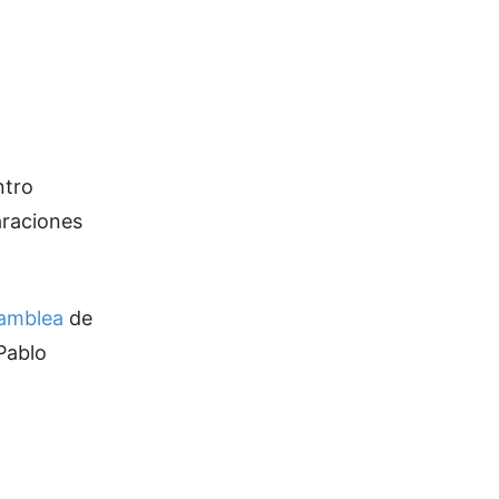
ntro
araciones
samblea
de
Pablo