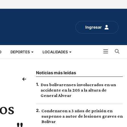
Ingresar
Bu
O
DEPORTES
LOCALIDADES
ALUD
SOCIALES
EXPO RURAL 2025
Noticias más leídas
1
.
Dos bolivarenses involucrados en un
accidente en la 205 a la altura de
General Alvear
pos
2
.
Condenaron a 3 años de prisión en
suspenso a autor de lesiones graves en
Bolívar