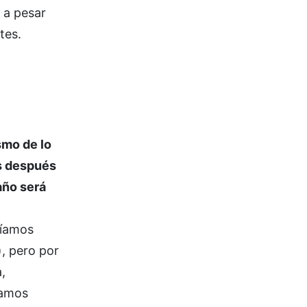
 a pesar
tes.
smo de lo
es después
año será
ríamos
), pero por
,
tamos