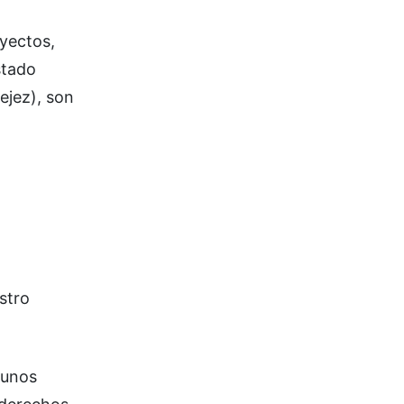
yectos,
stado
ejez), son
stro
 unos