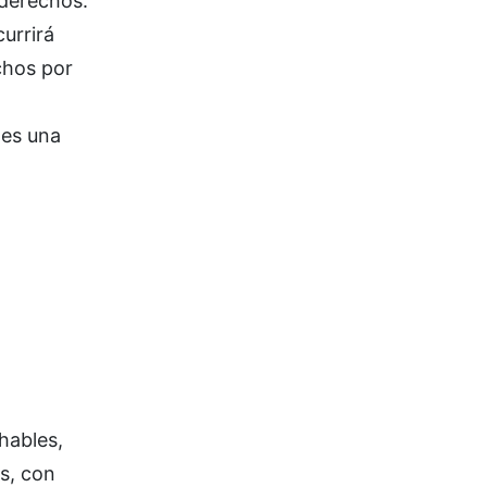
 derechos.
urrirá
chos por
 es una
hables,
s, con