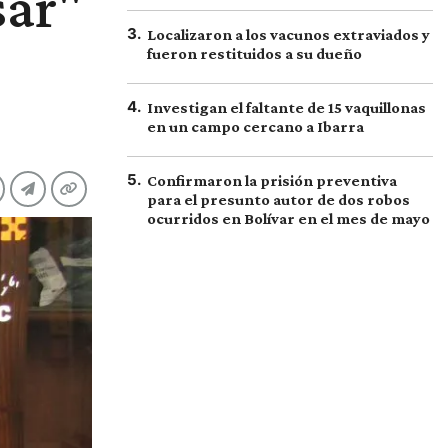
sar"
3
.
Localizaron a los vacunos extraviados y
fueron restituidos a su dueño
4
.
Investigan el faltante de 15 vaquillonas
en un campo cercano a Ibarra
5
.
Confirmaron la prisión preventiva
para el presunto autor de dos robos
ocurridos en Bolívar en el mes de mayo