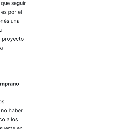
 que seguir
 es por el
enés una
u
e proyecto
ía
temprano
os
l no haber
co a los
 suerte en