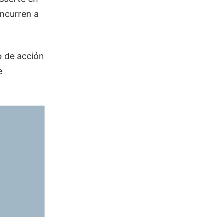
oncurren a
ro de acción
e