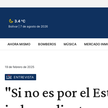
3.4 ºC
Bolívar |
7 de agosto de 2026
AHORA MISMO
BOMBEROS
MÚSICA
MERCADO INMO
REGIONALES
EDUCACIÓN
ESPECTÁCULOS
INFOR
19 de febrero de 2025
VIRALES
ACCIDENTES
CULTURA
JUDICIALES
T
ENTREVISTA
"Si no es por el E