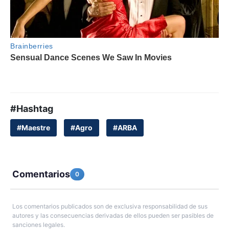
#Hashtag
#Maestre
#Agro
#ARBA
Comentarios
0
Los comentarios publicados son de exclusiva responsabilidad de sus
autores y las consecuencias derivadas de ellos pueden ser pasibles de
sanciones legales.