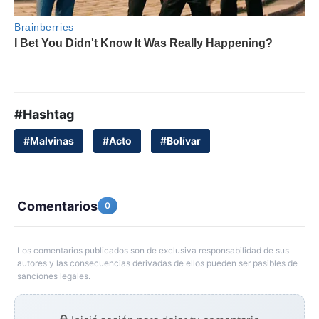
#Hashtag
#Malvinas
#Acto
#Bolívar
Comentarios
0
Los comentarios publicados son de exclusiva responsabilidad de sus
autores y las consecuencias derivadas de ellos pueden ser pasibles de
sanciones legales.