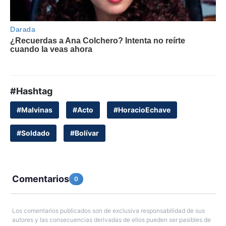
#Hashtag
#Malvinas
#Acto
#HoracioEchave
#Soldado
#Bolívar
Comentarios
0
Los comentarios publicados son de exclusiva responsabilidad de sus
autores y las consecuencias derivadas de ellos pueden ser pasibles de