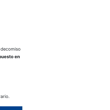
su decomiso
 puesto en
ario.