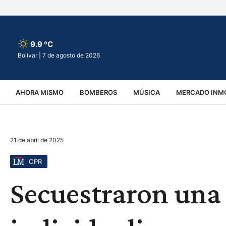
9.9 ºC
Bolívar |
7 de agosto de 2026
AHORA MISMO
BOMBEROS
MÚSICA
MERCADO INMO
REGIONALES
EDUCACIÓN
ESPECTÁCULOS
INFOR
21 de abril de 2025
VIRALES
ACCIDENTES
CULTURA
JUDICIALES
T
CPR
Secuestraron una r