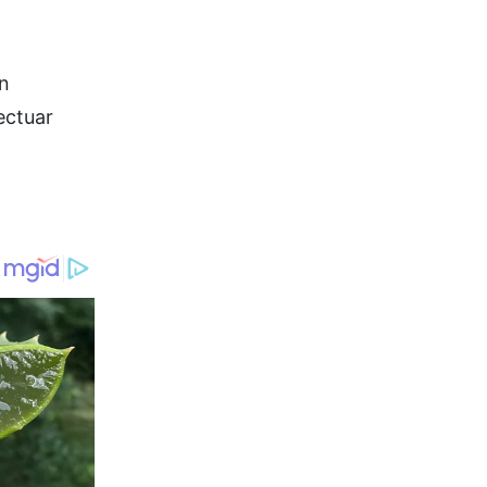
án
ectuar