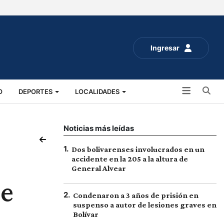
Ingresar
Bu
O
DEPORTES
LOCALIDADES
ALUD
SOCIALES
EXPO RURAL 2025
Noticias más leídas
1
.
Dos bolivarenses involucrados en un
accidente en la 205 a la altura de
General Alvear
 e
2
.
Condenaron a 3 años de prisión en
suspenso a autor de lesiones graves en
Bolívar