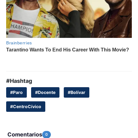
#Hashtag
#Paro
#Docente
#Bolívar
#CentroCívico
Comentarios
0