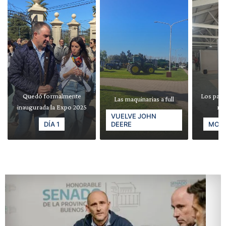
Quedó formalmente
Los pabe
Las maquinarias a full
inaugurada la Expo 2025
re
VUELVE JOHN
DÍA 1
DEERE
MODE