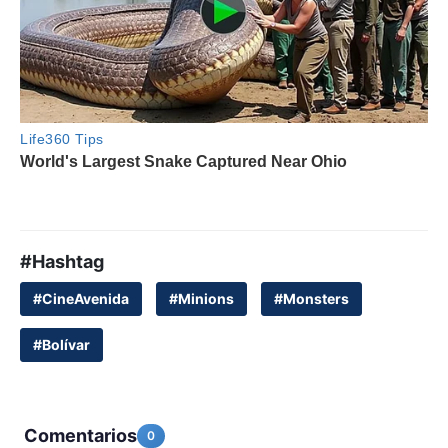
#Hashtag
#CineAvenida
#Minions
#Monsters
#Bolívar
Comentarios
0