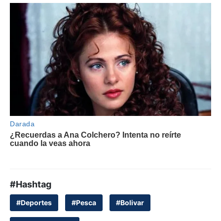
#Hashtag
#Deportes
#Pesca
#Bolivar