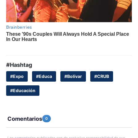
#Hashtag
#Expo
#Educa
#Bolívar
#CRUB
#Educación
Comentarios
0
Los comentarios publicados son de exclusiva responsabilidad de sus