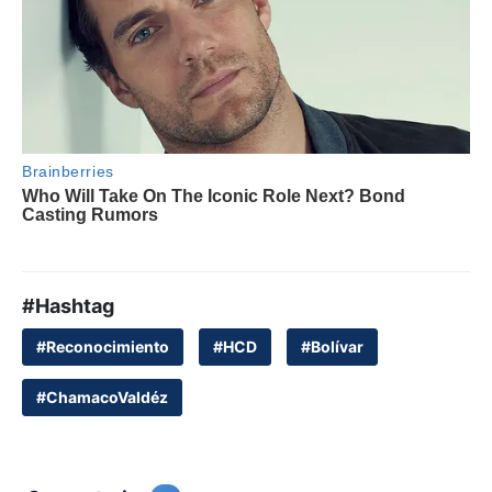
#Hashtag
#Reconocimiento
#HCD
#Bolívar
#ChamacoValdéz