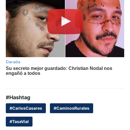
#Hashtag
#CarlosCasares
#CaminosRurales
#TasaVial