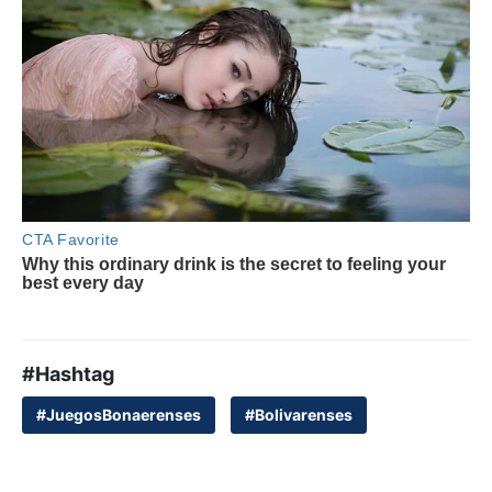
#Hashtag
#JuegosBonaerenses
#Bolivarenses