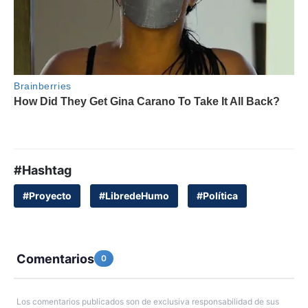
#Hashtag
#Proyecto
#LibredeHumo
#Política
Comentarios
0
Los comentarios publicados son de exclusiva responsabilidad de sus