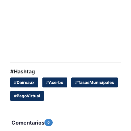
#Hashtag
#Daireaux
#Acerbo
#TasasMunicipales
#PagoVirtual
Comentarios
0