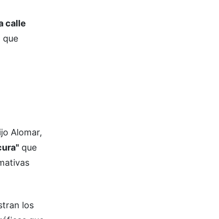
a calle
o que
dijo Alomar,
cura"
que
mativas
tran los