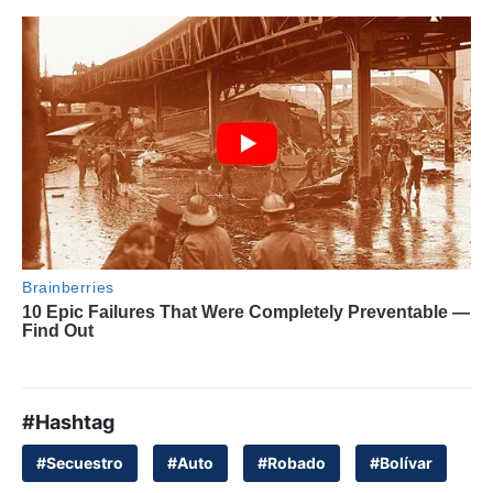
#Hashtag
#Secuestro
#Auto
#Robado
#Bolívar