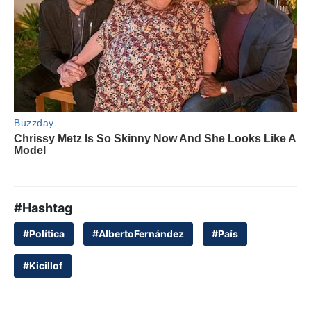
#Hashtag
#Política
#AlbertoFernández
#País
#Kicillof