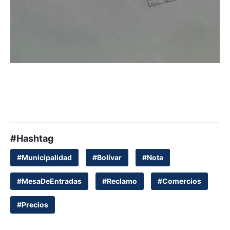
#Hashtag
#Municipalidad
#Bolívar
#Nota
#MesaDeEntradas
#Reclamo
#Comercios
#Precios