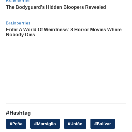
#Hashtag
#Peña
#Marsiglio
#Unión
#Bolívar