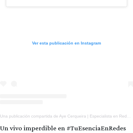
Ver esta publicación en Instagram
Una publicación compartida de Aye Cerqueira | Especialista en Redes para equipos y empresas (@ayelachicadelasredes)
Un vivo imperdible en #TuEsenciaEnRedes