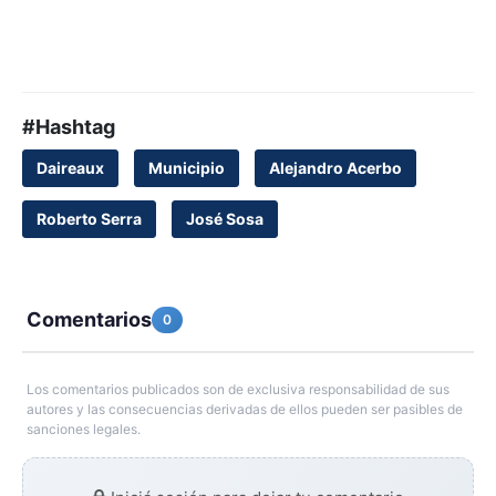
#Hashtag
Daireaux
Municipio
Alejandro Acerbo
Roberto Serra
José Sosa
Comentarios
0
Los comentarios publicados son de exclusiva responsabilidad de sus
autores y las consecuencias derivadas de ellos pueden ser pasibles de
sanciones legales.