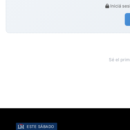
Iniciá ses
Sé el pri
ESTE SÁBADO