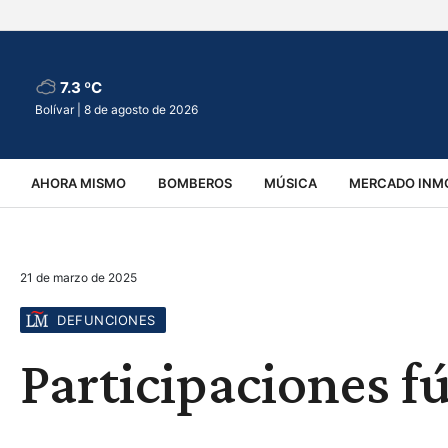
7.3 ºC
Bolívar |
8 de agosto de 2026
AHORA MISMO
BOMBEROS
MÚSICA
MERCADO INMO
REGIONALES
EDUCACIÓN
ESPECTÁCULOS
INFOR
21 de marzo de 2025
VIRALES
ACCIDENTES
CULTURA
JUDICIALES
T
DEFUNCIONES
Participaciones fú