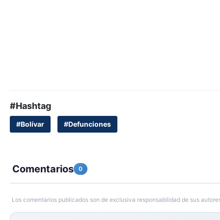
#Hashtag
#Bolívar
#Defunciones
Comentarios
0
Los comentarios publicados son de exclusiva responsabilidad de sus autores