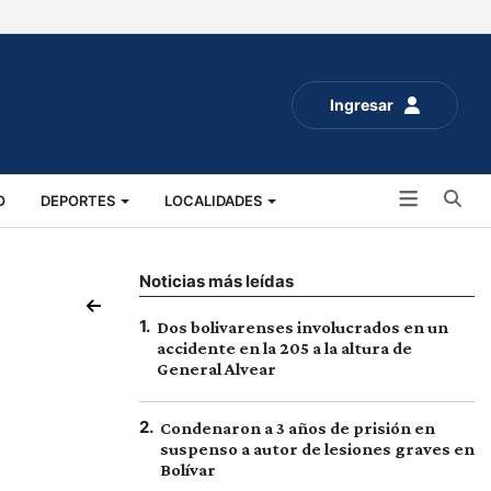
Ingresar
Bu
O
DEPORTES
LOCALIDADES
ALUD
SOCIALES
EXPO RURAL 2025
Noticias más leídas
1
.
Dos bolivarenses involucrados en un
accidente en la 205 a la altura de
General Alvear
2
.
Condenaron a 3 años de prisión en
suspenso a autor de lesiones graves en
Bolívar