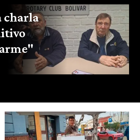
 charla
itivo
darme"