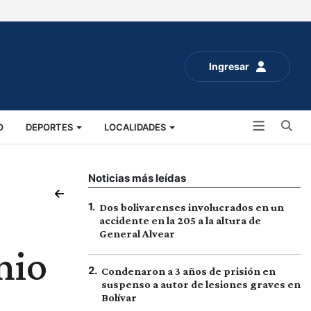
Ingresar
Bu
O
DEPORTES
LOCALIDADES
ALUD
SOCIALES
EXPO RURAL 2025
Noticias más leídas
1
.
Dos bolivarenses involucrados en un
accidente en la 205 a la altura de
General Alvear
nio
2
.
Condenaron a 3 años de prisión en
suspenso a autor de lesiones graves en
Bolívar