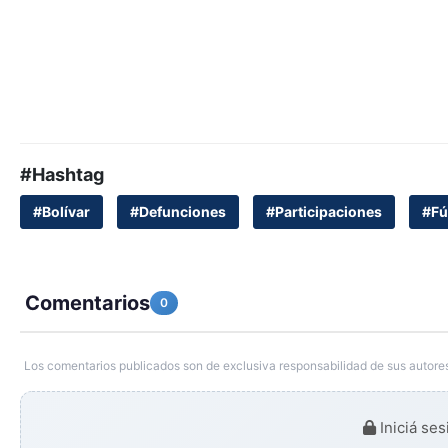
#Hashtag
#Bolívar
#Defunciones
#Participaciones
#Fú
Comentarios
0
Los comentarios publicados son de exclusiva responsabilidad de sus autores
Iniciá ses