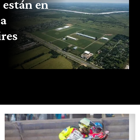
 están en
la
ires