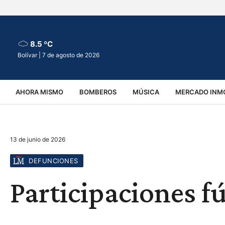
8.5 ºC
Bolívar |
7 de agosto de 2026
AHORA MISMO
BOMBEROS
MÚSICA
MERCADO INMO
REGIONALES
EDUCACIÓN
ESPECTÁCULOS
INFOR
13 de junio de 2026
VIRALES
ACCIDENTES
CULTURA
JUDICIALES
T
DEFUNCIONES
Participaciones fú