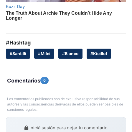
#Hashtag
#Santilli
#Milei
#Bianco
#Kicillof
Comentarios
0
Los comentarios publicados son de exclusiva responsabilidad de sus
autores y las consecuencias derivadas de ellos pueden ser pasibles de
sanciones legales.
Iniciá sesión para dejar tu comentario