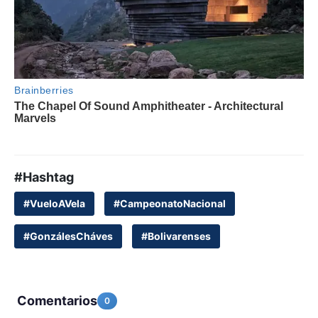
#Hashtag
#VueloAVela
#CampeonatoNacional
#GonzálesCháves
#Bolivarenses
Comentarios
0