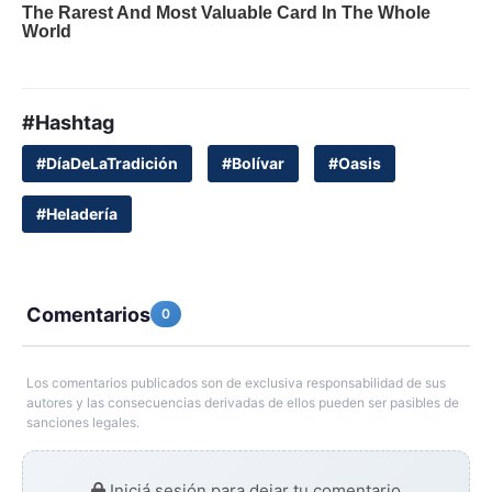
#Hashtag
#DíaDeLaTradición
#Bolívar
#Oasis
#Heladería
Comentarios
0
Los comentarios publicados son de exclusiva responsabilidad de sus
autores y las consecuencias derivadas de ellos pueden ser pasibles de
sanciones legales.
Iniciá sesión para dejar tu comentario