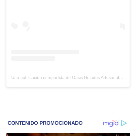
Una publicación compartida de Oasis Helados Artesanales | en Bolívar desde 1964 (@oasishelados)