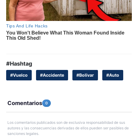
#Hashtag
#Vuelco
#Accidente
#Bolívar
#Auto
Comentarios
0
Los comentarios publicados son de exclusiva responsabilidad de sus
autores y las consecuencias derivadas de ellos pueden ser pasibles de
sanciones legales.