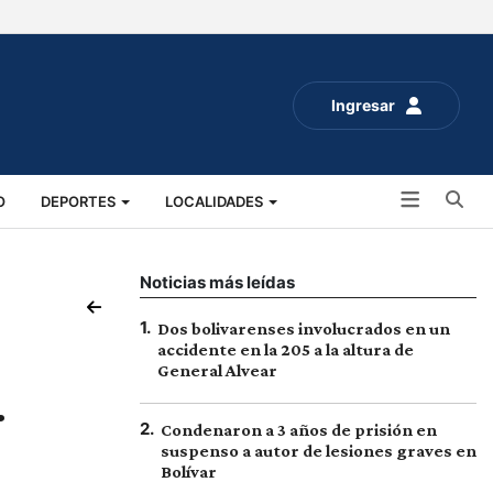
Ingresar
Bu
O
DEPORTES
LOCALIDADES
ALUD
SOCIALES
EXPO RURAL 2025
Noticias más leídas
1
.
Dos bolivarenses involucrados en un
accidente en la 205 a la altura de
General Alvear
r
2
.
Condenaron a 3 años de prisión en
suspenso a autor de lesiones graves en
Bolívar