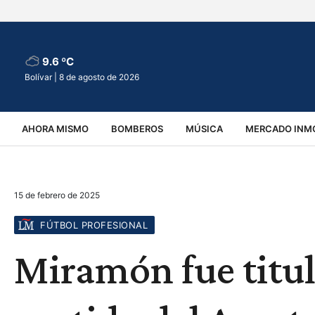
9.6 ºC
Bolívar |
8 de agosto de 2026
AHORA MISMO
BOMBEROS
MÚSICA
MERCADO INMO
REGIONALES
EDUCACIÓN
ESPECTÁCULOS
INFOR
15 de febrero de 2025
VIRALES
ACCIDENTES
CULTURA
JUDICIALES
T
FÚTBOL PROFESIONAL
Miramón fue titul