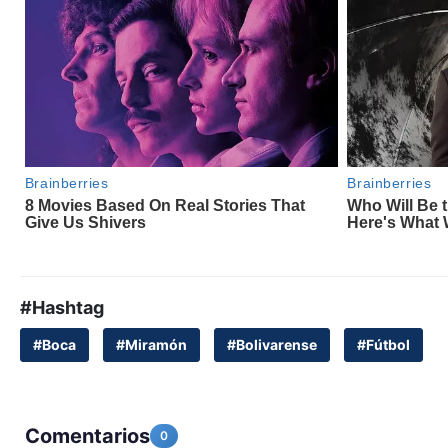
#Hashtag
#Boca
#Miramón
#Bolivarense
#Fútbol
Comentarios
0