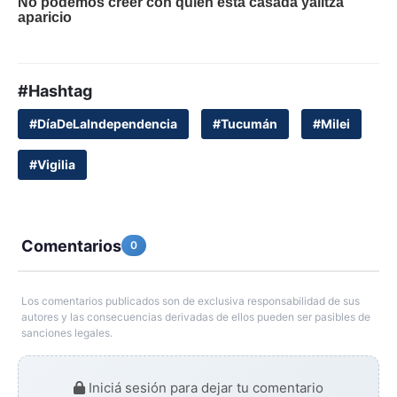
#Hashtag
#DíaDeLaIndependencia
#Tucumán
#Milei
#Vigilia
Comentarios
0
Los comentarios publicados son de exclusiva responsabilidad de sus
autores y las consecuencias derivadas de ellos pueden ser pasibles de
sanciones legales.
Iniciá sesión para dejar tu comentario