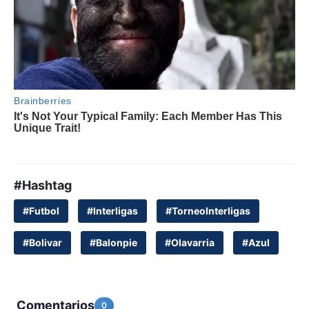
#Hashtag
#Futbol
#Interligas
#TorneoInterligas
#Bolivar
#Balonpie
#Olavarria
#Azul
Comentarios
0