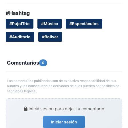
#Hashtag
#PujolTrío
#Música
#Espectáculos
#Auditorio
#Bolívar
Comentarios
0
Los comentarios publicados son de exclusiva responsabilidad de sus
autores y las consecuencias derivadas de ellos pueden ser pasibles de
sanciones legales.
Iniciá sesión para dejar tu comentario
Iniciar sesión