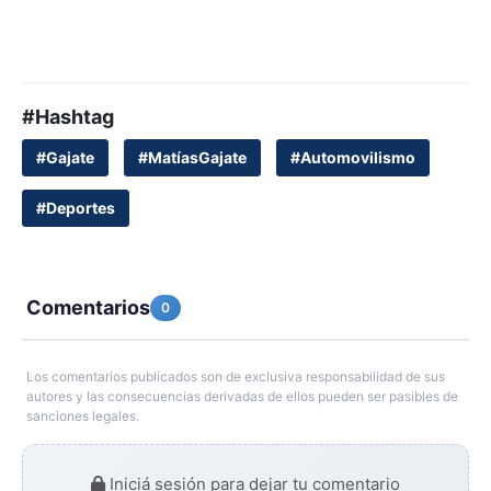
#Hashtag
#Gajate
#MatíasGajate
#Automovilismo
#Deportes
Comentarios
0
Los comentarios publicados son de exclusiva responsabilidad de sus
autores y las consecuencias derivadas de ellos pueden ser pasibles de
sanciones legales.
Iniciá sesión para dejar tu comentario