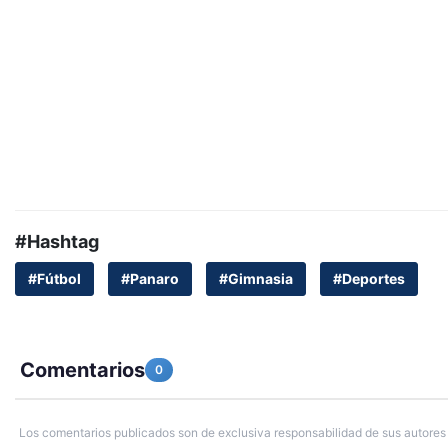
#Hashtag
#Fútbol
#Panaro
#Gimnasia
#Deportes
Comentarios
0
Los comentarios publicados son de exclusiva responsabilidad de sus autores 