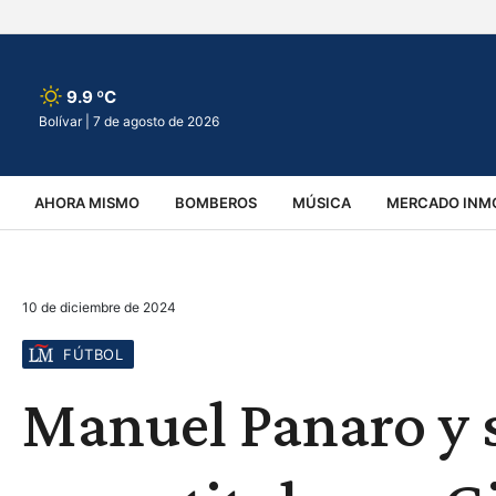
9.9 ºC
Bolívar |
7 de agosto de 2026
AHORA MISMO
BOMBEROS
MÚSICA
MERCADO INMO
REGIONALES
EDUCACIÓN
ESPECTÁCULOS
INFOR
10 de diciembre de 2024
VIRALES
ACCIDENTES
CULTURA
JUDICIALES
T
FÚTBOL
Manuel Panaro y 