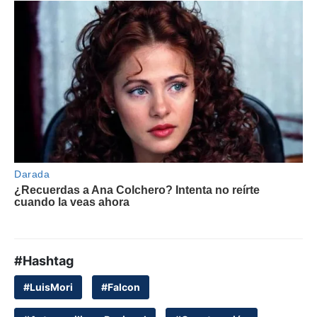
#Hashtag
#LuisMori
#Falcon