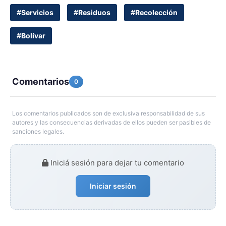
#Servicios
#Residuos
#Recolección
#Bolívar
Comentarios
0
Los comentarios publicados son de exclusiva responsabilidad de sus
autores y las consecuencias derivadas de ellos pueden ser pasibles de
sanciones legales.
Iniciá sesión para dejar tu comentario
Iniciar sesión