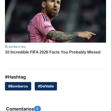
#Hashtag
#Bomberos
#DelValle
Comentarios
0