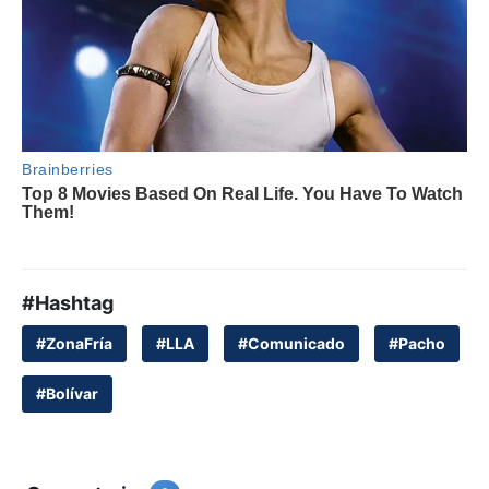
#Hashtag
#ZonaFría
#LLA
#Comunicado
#Pacho
#Bolívar