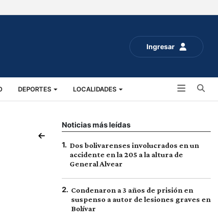
Ingresar
Bu
O
DEPORTES
LOCALIDADES
ALUD
SOCIALES
EXPO RURAL 2025
Noticias más leídas
1
.
Dos bolivarenses involucrados en un
accidente en la 205 a la altura de
General Alvear
2
.
Condenaron a 3 años de prisión en
suspenso a autor de lesiones graves en
Bolívar