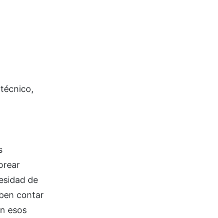
 técnico,
s
orear
esidad de
eben contar
an esos