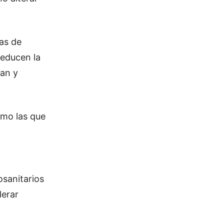
as de
reducen la
can y
omo las que
osanitarios
derar