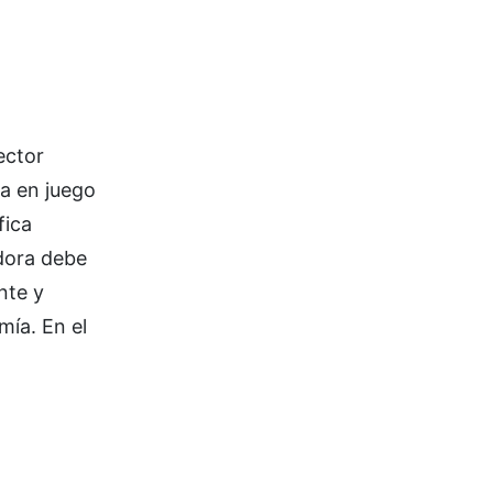
ector
a en juego
fica
adora debe
nte y
mía. En el