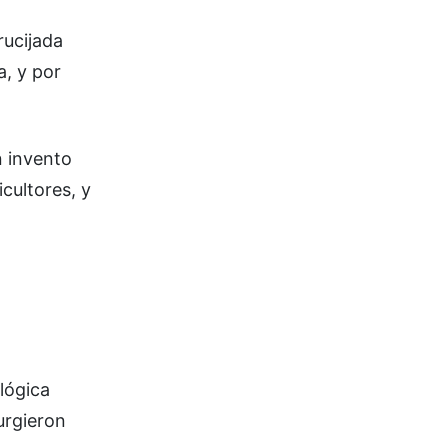
rucijada
a, y por
n invento
cultores, y
lógica
urgieron