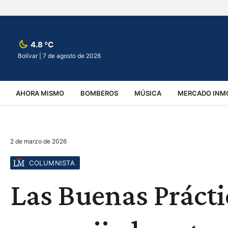
4.8 ºC
Bolívar |
7 de agosto de 2026
AHORA MISMO
BOMBEROS
MÚSICA
MERCADO INMO
REGIONALES
EDUCACIÓN
ESPECTÁCULOS
INFOR
2 de marzo de 2026
VIRALES
ACCIDENTES
CULTURA
JUDICIALES
T
COLUMNISTA
Las Buenas Práctic