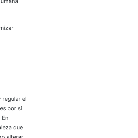
o humana
mizar
regular el
es por sí
. En
aleza que
o alterar