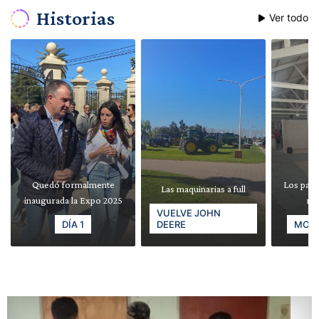
Historias
Ver todo
Quedó formalmente
Los pabe
Las maquinarias a full
inaugurada la Expo 2025
re
VUELVE JOHN
DÍA 1
DEERE
MODE