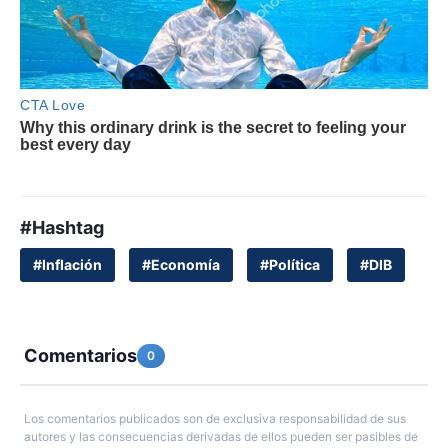
#Hashtag
#Inflación
#Economía
#Política
#DIB
Comentarios
0
Los comentarios publicados son de exclusiva responsabilidad de sus
autores y las consecuencias derivadas de ellos pueden ser pasibles de