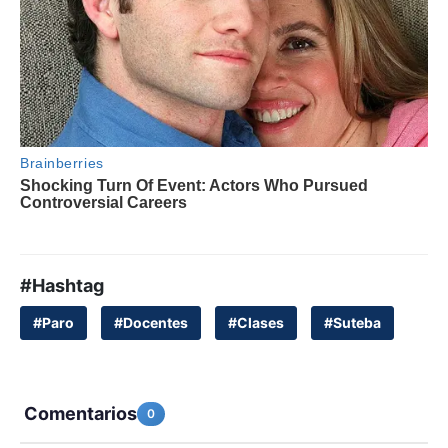
#Hashtag
#Paro
#Docentes
#Clases
#Suteba
Comentarios
0