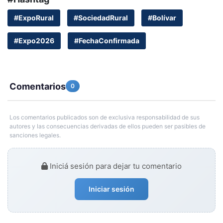
#ExpoRural
#SociedadRural
#Bolívar
#Expo2026
#FechaConfirmada
Comentarios
0
Los comentarios publicados son de exclusiva responsabilidad de sus
autores y las consecuencias derivadas de ellos pueden ser pasibles de
sanciones legales.
Iniciá sesión para dejar tu comentario
Iniciar sesión