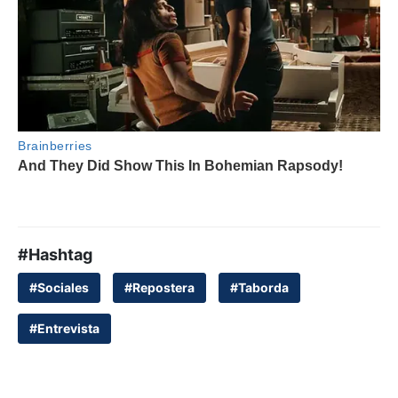
#Hashtag
#Sociales
#Repostera
#Taborda
#Entrevista