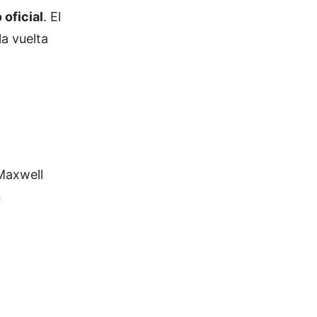
 oficial
. El
a vuelta
Maxwell
n