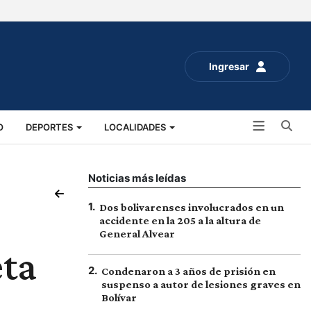
Ingresar
Bu
O
DEPORTES
LOCALIDADES
ALUD
SOCIALES
EXPO RURAL 2025
Noticias más leídas
1
.
Dos bolivarenses involucrados en un
accidente en la 205 a la altura de
General Alvear
eta
2
.
Condenaron a 3 años de prisión en
suspenso a autor de lesiones graves en
Bolívar