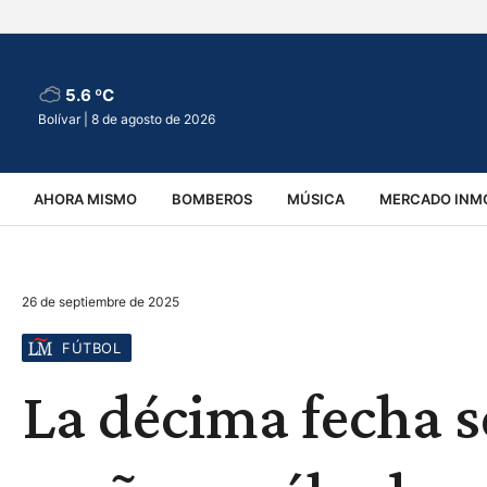
5.6 ºC
Bolívar |
8 de agosto de 2026
AHORA MISMO
BOMBEROS
MÚSICA
MERCADO INMO
REGIONALES
EDUCACIÓN
ESPECTÁCULOS
INFOR
26 de septiembre de 2025
VIRALES
ACCIDENTES
CULTURA
JUDICIALES
T
FÚTBOL
La décima fecha s